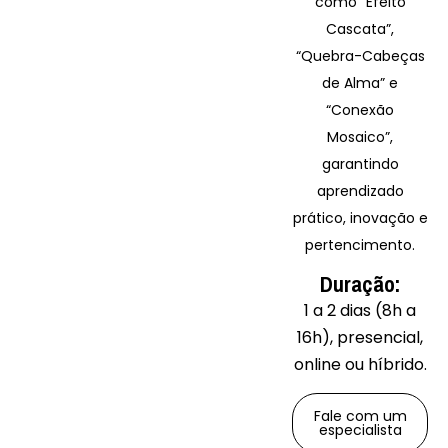
como “Efeito
Cascata”,
“Quebra-Cabeças
de Alma” e
“Conexão
Mosaico”,
garantindo
aprendizado
prático, inovação e
pertencimento.
Duração:
1 a 2 dias (8h a
16h), presencial,
online ou híbrido.
Fale com um
especialista