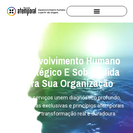
Desenvolvimento Humano
Estratégico E Sob Medida
Para Sua Organização
Nossos serviços unem diagnóstico profundo,
metodologias exclusivas e princípios atemporais
para gerar transformação real e duradoura.