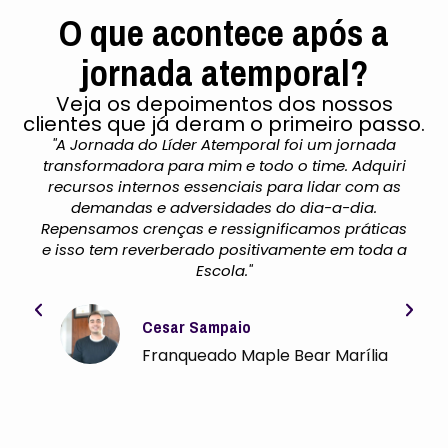
O que acontece após a
jornada atemporal?
Veja os depoimentos dos nossos
clientes que já deram o primeiro passo.
ios
"A Jornada do Líder Atemporal foi um jornada
"O C
les
transformadora para mim e todo o time. Adquiri
Vim
 que
recursos internos essenciais para lidar com as
me t
o só
demandas e adversidades do dia-a-dia.
do qu
Repensamos crenças e ressignificamos práticas
sig
nsigo
e isso tem reverberado positivamente em toda a
imp
uta
Escola."
min
rcar
i que
Cesar Sampaio
erto
Franqueado Maple Bear Marília
em