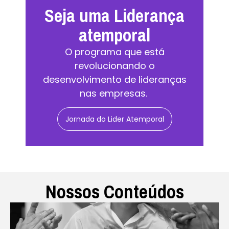
Seja uma Liderança
atemporal
O programa que está
revolucionando o
desenvolvimento de lideranças
nas empresas.
Jornada do Lider Atemporal
Nossos Conteúdos